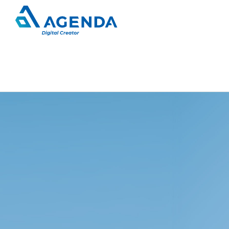
旅行業向けシステム開発分野
会社概要
新卒向け募集要項
印刷業向けECサイト開発分野
決算公告