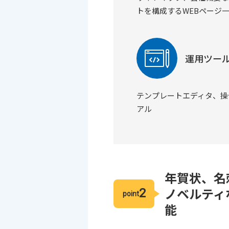
トを構成するWEBページ
運用ツー
テンプレートエディタ、操
アル
年賀状、名
ノベルティ
2
point
能