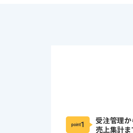
受注管理か
1
point
売上集計ま