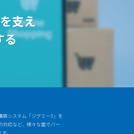
注を支え
する
構築システム「ジグミー3」を
への対応など、様々な面でバー
ます。