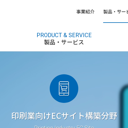
事業紹介
製品・サー
PRODUCT & SERVICE
製品・サービス
B2C向けアプリケーション開発分野
会社方針
中途向け募集要項
研
沿
FA
ロードバランサ―販売
印刷業向け
ECサイト構築分野