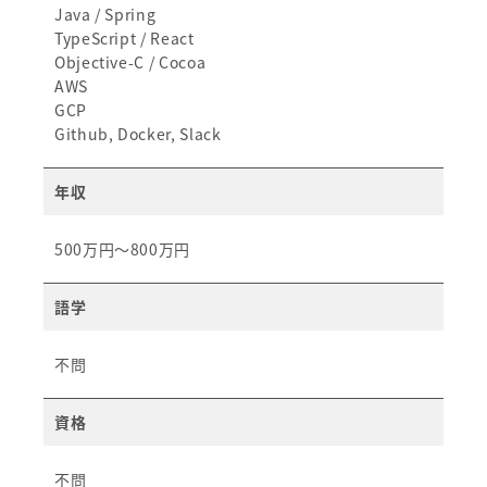
Java / Spring
TypeScript / React
Objective-C / Cocoa
AWS
GCP
Github, Docker, Slack
年収
500万円～800万円
語学
不問
資格
不問​