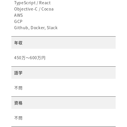
TypeScript / React
Objective-C / Cocoa
AWS
GCP
Github, Docker, Slack
年収
450万～600万円
語学
不問
資格
不問​