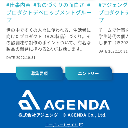
#仕事内容
#ものづくりの面白さ
#
#アジェン
プロダクトデベロップメントグルー
プロダクト
プ
プ
世の中で多くの人々に使われる、生活者に
チームで仕事
向けたプロダクト（B2C製品）づくり。そ
学生時代の個
の醍醐味や制作のポイントついて、有名な
します（※20
製品の開発に携わる2人がお話します。
DATE 2022.10.31
DATE 2022.10.31
募集要項
エントリー
株式会社アジェンダ © AGENDA Co., Ltd.
コーポレートサイト