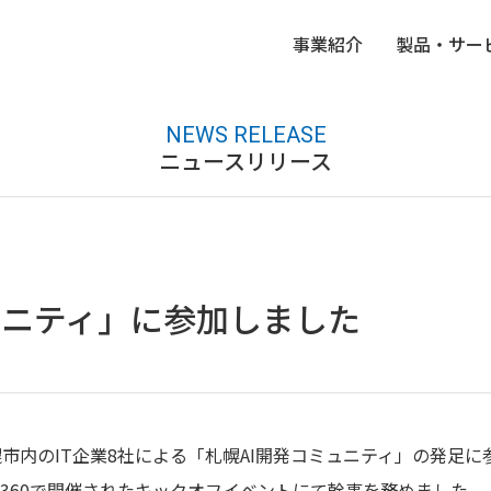
事業紹介
製品・サー
NEWS RELEASE
ニュースリリース
B2C向けアプリケーション開発分野
会社方針
中途向け募集要項
研
沿
FA
ロードバランサ―販売
ュニティ」に参加しました
内のIT企業8社による「札幌AI開発コミュニティ」の発足に参加
ce360で開催されたキックオフイベントにて幹事を務めました。