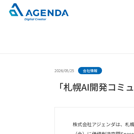
旅行業向けシステム開発分野
会社概要
新卒向け募集要項
印刷業向けECサイト開発分野
決算公告
2026/05/25
会社情報
「札幌AI開発コミ
株式会社アジェンダは、札幌市
（金）に価値創造空間Spa