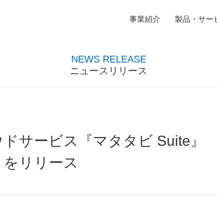
事業紹介
製品・サー
NEWS RELEASE
ニュースリリース
B2C向けアプリケーション開発分野
会社方針
中途向け募集要項
研
沿
FA
ロードバランサ―販売
サービス『マタタビ Suite』
」をリリース