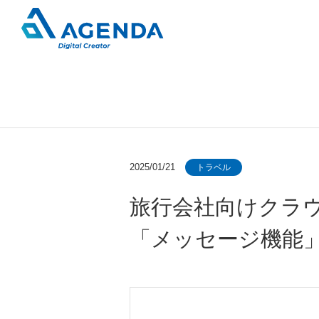
旅行業向けシステム開発分野
会社概要
新卒向け募集要項
印刷業向けECサイト開発分野
決算公告
2025/01/21
トラベル
旅行会社向けクラウド
「メッセージ機能